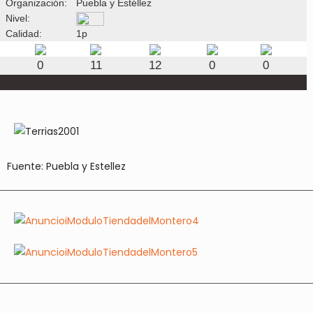
Organización:
Puebla y Estéllez
Nivel:
Calidad:
1p
0
11
12
0
0
Fuente: Puebla y Estellez