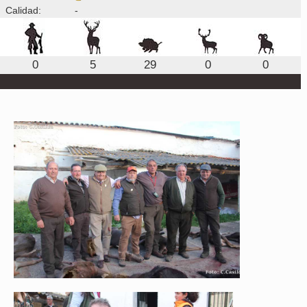
Calidad:
-
0
5
29
0
0