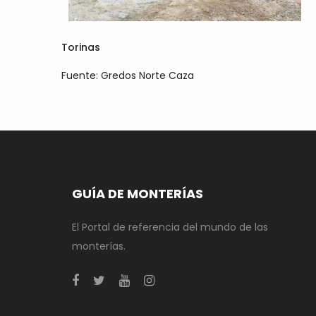
Torinas
Fuente: Gredos Norte Caza
GUÍA DE MONTERÍAS
El Portal de referencia del mundo de las
monterías.