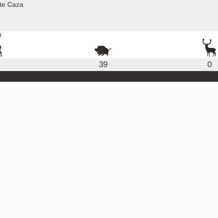
te Caza
39
0