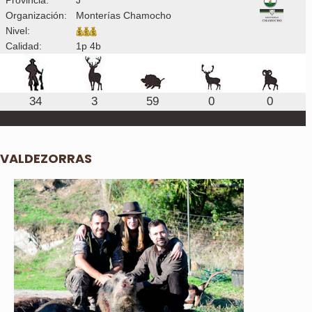
Organización:
Monterías Chamocho
Nivel:
Calidad:
1p 4b
34
3
59
0
0
VALDEZORRAS