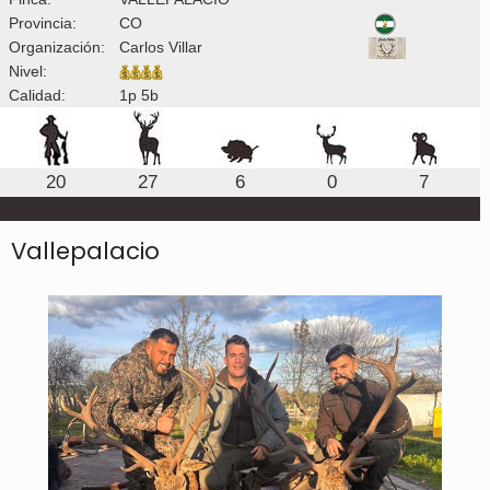
Provincia:
CO
Organización:
Carlos Villar
Nivel:
Calidad:
1p 5b
20
27
6
0
7
Vallepalacio