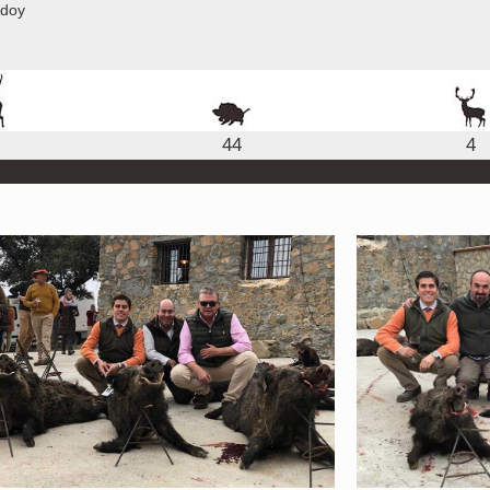
odoy
44
4