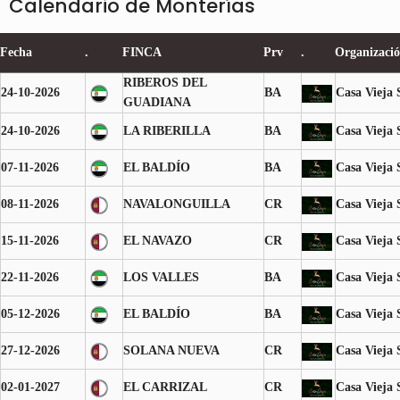
Calendario de Monterías
Fecha
.
FINCA
Prv
.
Organizaci
RIBEROS DEL
24-10-2026
BA
Casa Vieja 
GUADIANA
24-10-2026
LA RIBERILLA
BA
Casa Vieja 
07-11-2026
EL BALDÍO
BA
Casa Vieja 
08-11-2026
NAVALONGUILLA
CR
Casa Vieja 
15-11-2026
EL NAVAZO
CR
Casa Vieja 
22-11-2026
LOS VALLES
BA
Casa Vieja 
05-12-2026
EL BALDÍO
BA
Casa Vieja 
27-12-2026
SOLANA NUEVA
CR
Casa Vieja 
02-01-2027
EL CARRIZAL
CR
Casa Vieja 