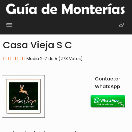
Casa Vieja S C
1
1
1
1
1
1
1
1
1
1
Media 2.17 de 5 (273 Votos)
Contactar
WhatsApp