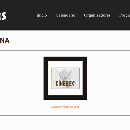
Inicio
Calendario
Organizadores
Progr
ANA
rapice79@hotmail.com