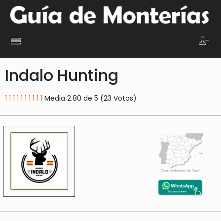
Indalo Hunting
1
1
1
1
1
1
1
1
1
1
Media 2.80 de 5 (23 Votos)