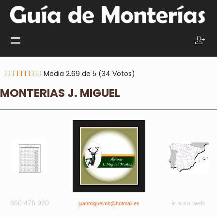
1
1
1
1
1
1
1
1
1
1
Media 2.69 de 5 (34 Votos)
MONTERIAS J. MIGUEL
650 476 920
ir a su web
juanmiguelmb@hotmail.es