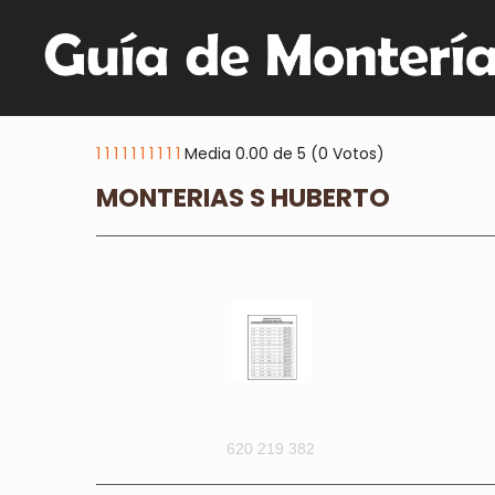
1
1
1
1
1
1
1
1
1
1
Media 0.00 de 5 (0 Votos)
MONTERIAS S HUBERTO
620 219 382