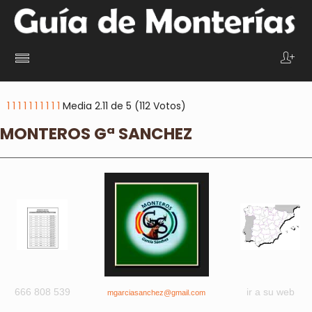
1
1
1
1
1
1
1
1
1
1
Media 2.11 de 5 (112 Votos)
MONTEROS Gª SANCHEZ
666 808 539
ir a su web
mgarciasanchez@gmail.com