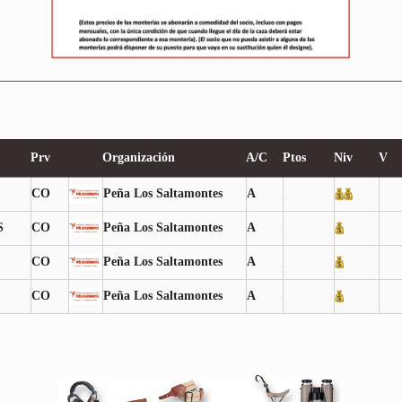
Prv
Organización
A/C
Ptos
Niv
V
CO
Peña Los Saltamontes
A
S
CO
Peña Los Saltamontes
A
CO
Peña Los Saltamontes
A
CO
Peña Los Saltamontes
A