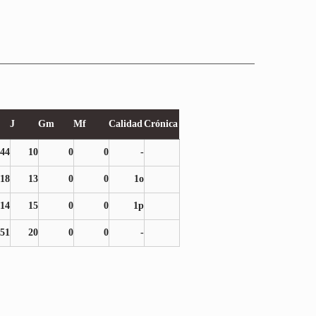
J
Gm
Mf
Calidad
Crónica
44
10
0
0
-
18
13
0
0
1o
14
15
0
0
1p
51
20
0
0
-