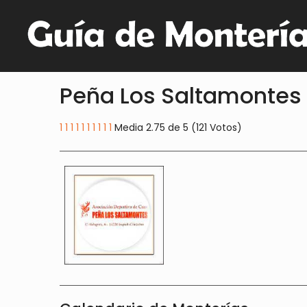
Peña Los Saltamontes
1
1
1
1
1
1
1
1
1
1
Media 2.75 de 5 (121 Votos)