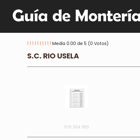
1
1
1
1
1
1
1
1
1
1
Media 0.00 de 5 (0 Votos)
S.C. RIO USELA
976 564 965