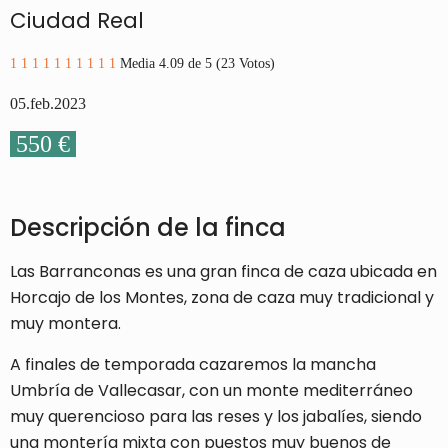
Ciudad Real
1
1
1
1
1
1
1
1
1
1
Media 4.09 de 5 (23 Votos)
05.feb.2023
550 €
Descripción de la finca
Las Barranconas es una gran finca de caza ubicada en
Horcajo de los Montes, zona de caza muy tradicional y
muy montera.
A finales de temporada cazaremos la mancha
Umbría de Vallecasar, con un monte mediterráneo
muy querencioso para las reses y los jabalíes, siendo
una montería mixta con puestos muy buenos de