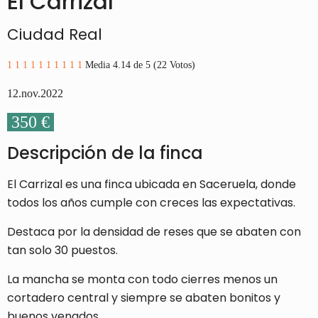
El Carrizal
Ciudad Real
1
1
1
1
1
1
1
1
1
1
Media 4.14 de 5 (22 Votos)
12.nov.2022
350 €
Descripción de la finca
El Carrizal es una finca ubicada en Saceruela, donde
todos los años cumple con creces las expectativas.
Destaca por la densidad de reses que se abaten con
tan solo 30 puestos.
La mancha se monta con todo cierres menos un
cortadero central y siempre se abaten bonitos y
buenos venados.