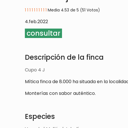
1
1
1
1
1
1
1
1
1
1
Media 4.53 de 5 (51 Votos)
4.feb.2022
consultar
Descripción de la finca
Cupo 4 J
Mítica finca de 8.000 ha situada en la locali
Monterías con sabor auténtico.
Especies