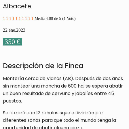
Albacete
1
1
1
1
1
1
1
1
1
1
Media 4.00 de 5 (1 Voto)
22.ene.2023
350 €
Descripción de la Finca
Montería cerca de Vianos (AB). Después de dos años
sin montear una mancha de 600 ha, se espera abatir
un buen resultado de cervuno y jabalíes entre 45
puestos.
Se cazará con 12 rehalas sque e dividirán por
diferentes zonas para que todo el mundo tenga la
oportunidad de abatir alguna pieza.