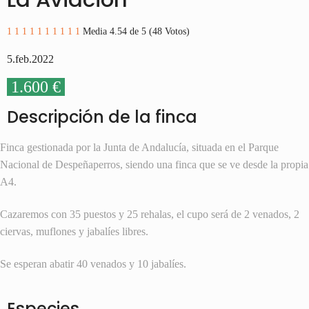
1
1
1
1
1
1
1
1
1
1
Media 4.54 de 5 (48 Votos)
5.feb.2022
1.600 €
Descripción de la finca
Finca gestionada por la Junta de Andalucía, situada en el Parque
Nacional de Despeñaperros, siendo una finca que se ve desde la propia
A4.
Cazaremos con 35 puestos y 25 rehalas, el cupo será de 2 venados, 2
ciervas, muflones y jabalíes libres.
Se esperan abatir 40 venados y 10 jabalíes.
Especies