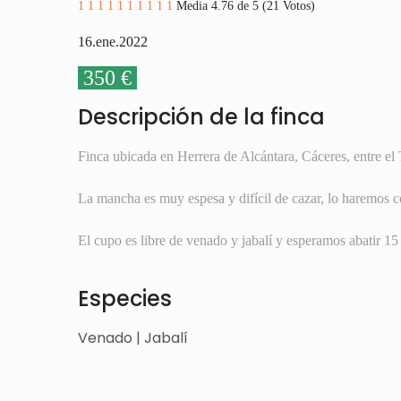
1
1
1
1
1
1
1
1
1
1
Media 4.76 de 5 (21 Votos)
16.ene.2022
350 €
Descripción de la finca
Finca ubicada en Herrera de Alcántara, Cáceres, entre el 
La mancha es muy espesa y difícil de cazar, lo haremos c
El cupo es libre de venado y jabalí y esperamos abatir 15
Especies
Venado | Jabalí