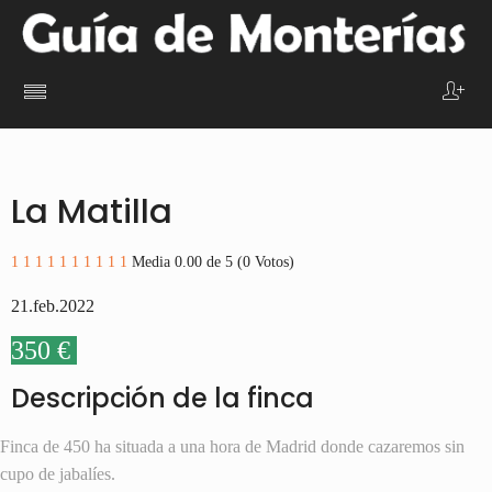
La Matilla
1
1
1
1
1
1
1
1
1
1
Media 0.00 de 5 (0 Votos)
21.feb.2022
350 €
Descripción de la finca
Finca de 450 ha situada a una hora de Madrid donde cazaremos sin
cupo de jabalíes.