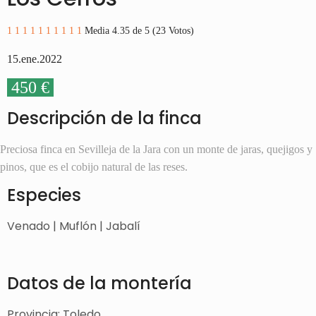
1
1
1
1
1
1
1
1
1
1
Media 4.35 de 5 (23 Votos)
15.ene.2022
450 €
Descripción de la finca
Preciosa finca en Sevilleja de la Jara con un monte de jaras, quejigos y
pinos, que es el cobijo natural de las reses.
Especies
Venado | Muflón | Jabalí
Datos de la montería
Provincia: Toledo