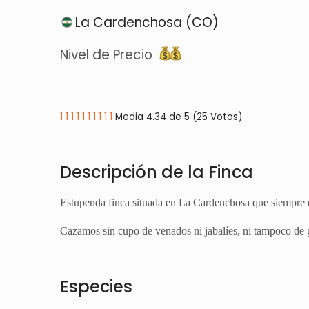
La Cardenchosa (CO)
Nivel de Precio
1
1
1
1
1
1
1
1
1
1
Media 4.34 de 5 (25 Votos)
Descripción de la Finca
Estupenda finca situada en La Cardenchosa que siempre d
Cazamos sin cupo de venados ni jabalíes, ni tampoco de
Especies