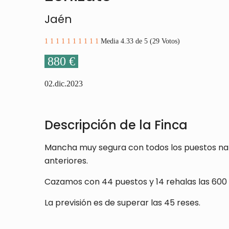
Jaén
1
1
1
1
1
1
1
1
1
1
Media 4.33 de 5 (29 Votos)
880 €
02.dic.2023
Descripción de la Finca
Mancha muy segura con todos los puestos natu
anteriores.
Cazamos con 44 puestos y 14 rehalas las 600 
La previsión es de superar las 45 reses.