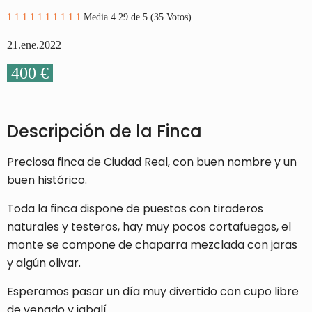
1
1
1
1
1
1
1
1
1
1
Media 4.29 de 5 (35 Votos)
21.ene.2022
400 €
Descripción de la Finca
Preciosa finca de Ciudad Real, con buen nombre y un
buen histórico.
Toda la finca dispone de puestos con tiraderos
naturales y testeros, hay muy pocos cortafuegos, el
monte se compone de chaparra mezclada con jaras
y algún olivar.
Esperamos pasar un día muy divertido con cupo libre
de venado y jabalí.