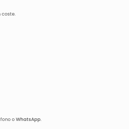
 coste.
éfono o
WhatsApp
.