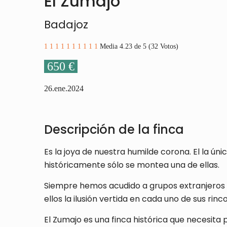
El Zumajo
Badajoz
1
1
1
1
1
1
1
1
1
1
Media 4.23 de 5 (32 Votos)
650 €
26.ene.2024
Descripción de la finca
Es la joya de nuestra humilde corona. El la 
históricamente sólo se montea una de ellas.
Siempre hemos acudido a grupos extranjeros 
ellos la ilusión vertida en cada uno de sus rinc
El Zumajo es una finca histórica que necesita