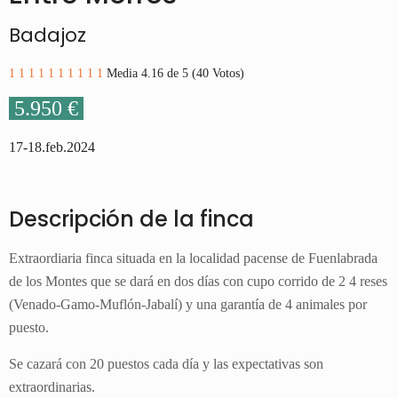
Badajoz
1
1
1
1
1
1
1
1
1
1
Media 4.16 de 5 (40 Votos)
5.950 €
17-18.feb.2024
Descripción de la finca
Extraordiaria finca situada en la localidad pacense de Fuenlabrada
de los Montes que se dará en dos días con cupo corrido de 2 4 reses
(Venado-Gamo-Muflón-Jabalí) y una garantía de 4 animales por
puesto.
Se cazará con 20 puestos cada día y las expectativas son
extraordinarias.