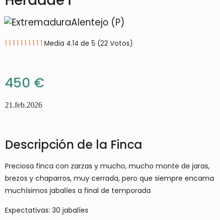
Herdade I
Alentejo (P)
1
1
1
1
1
1
1
1
1
1
Media 4.14 de 5 (22 Votos)
450 €
21.feb.2026
Descripción de la Finca
Preciosa finca con zarzas y mucho, mucho monte de jaras,
brezos y chaparros, muy cerrada, pero que siempre encama
muchísimos jabalíes a final de temporada
Expectativas: 30 jabalíes