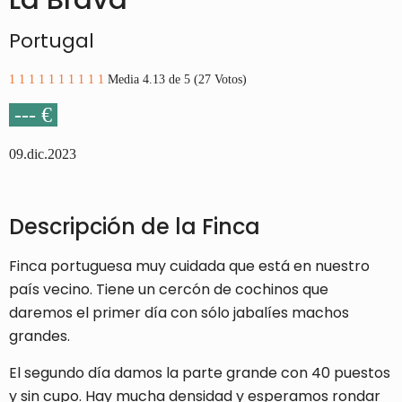
Portugal
1
1
1
1
1
1
1
1
1
1
Media 4.13 de 5 (27 Votos)
--- €
09.dic.2023
Descripción de la Finca
Finca portuguesa muy cuidada que está en nuestro
país vecino. Tiene un cercón de cochinos que
daremos el primer día con sólo jabalíes machos
grandes.
El segundo día damos la parte grande con 40 puestos
y sin cupo. Hay mucha densidad y esperamos rondar