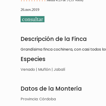
1
1
1
1
1
1
1
1
1
1
Media 4.29 de 5 (35 Votos)
26.nov.2019
consultar
Descripción de la Finca
Grandísima finca cochinera, con casi todos l
Especies
Venado | Muflón | Jabalí
Datos de la Montería
Provincia: Córdoba