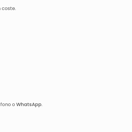
 coste.
éfono o
WhatsApp
.