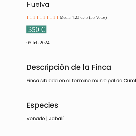
Huelva
1
1
1
1
1
1
1
1
1
1
Media 4.23 de 5 (35 Votos)
350 €
05.feb.2024
Descripción de la Finca
Finca situada en el termino municipal de Cu
Especies
Venado | Jabalí