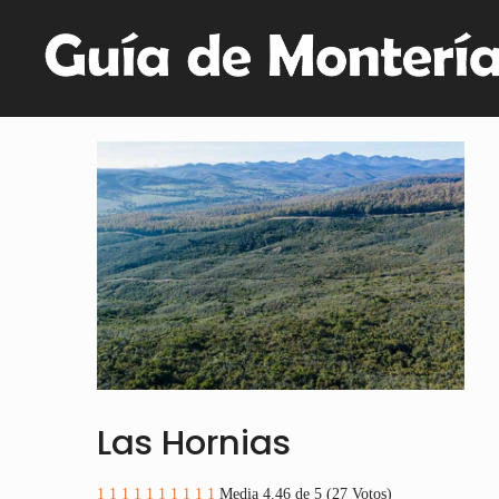
Las Hornias
1
1
1
1
1
1
1
1
1
1
Media 4.46 de 5 (27 Votos)