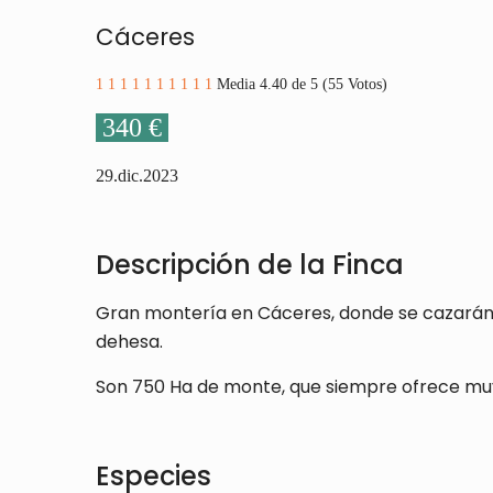
Cáceres
1
1
1
1
1
1
1
1
1
1
Media 4.40 de 5 (55 Votos)
340 €
29.dic.2023
Descripción de la Finca
Gran montería en Cáceres, donde se cazarán
dehesa.
Son 750 Ha de monte, que siempre ofrece muy 
Especies