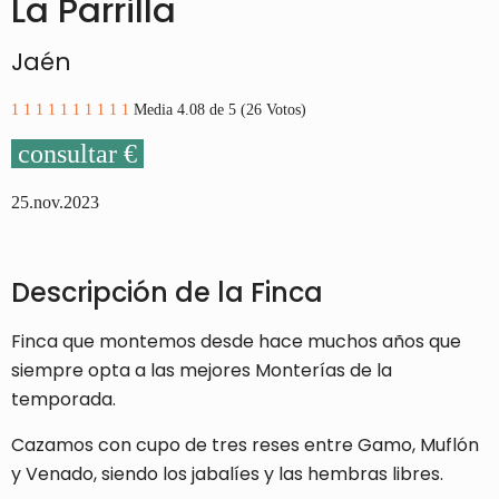
La Parrilla
Jaén
1
1
1
1
1
1
1
1
1
1
Media 4.08 de 5 (26 Votos)
consultar €
25.nov.2023
Descripción de la Finca
Finca que montemos desde hace muchos años que
siempre opta a las mejores Monterías de la
temporada.
Cazamos con cupo de tres reses entre Gamo, Muflón
y Venado, siendo los jabalíes y las hembras libres.