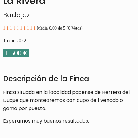
La Rivera
Badajoz
1
1
1
1
1
1
1
1
1
1
Media 0.00 de 5 (0 Votos)
16.dic
.2022
1.500 €
Descripción de la Finca
Finca situada en la localidad pacense de Herrera del
Duque que montearemos con cupo de 1 venado o
gamo por puesto.
Esperamos muy buenos resultados.