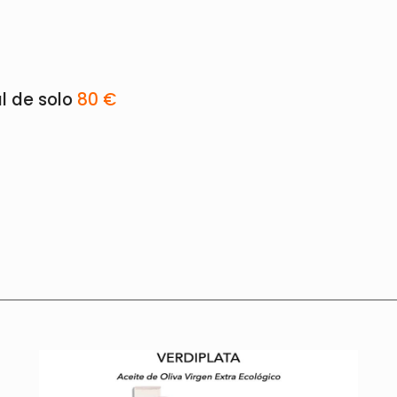
l de solo
80 €