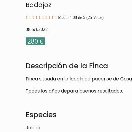
Badajoz
1
1
1
1
1
1
1
1
1
1
Media 4.08 de 5 (25 Votos)
08.oct
.2022
280 €
Descripción de la Finca
Finca situada en la localidad pacense de Cas
Todos los años depara buenos resultados.
Especies
Jabalí