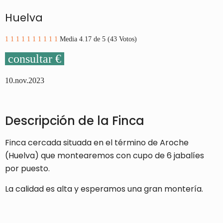
Huelva
1
1
1
1
1
1
1
1
1
1
Media 4.17 de 5 (43 Votos)
consultar €
10.nov.2023
Descripción de la Finca
Finca cercada situada en el término de Aroche
(Huelva) que montearemos con cupo de 6 jabalíes
por puesto.
La calidad es alta y esperamos una gran montería.