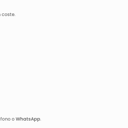
 coste.
éfono o
WhatsApp
.