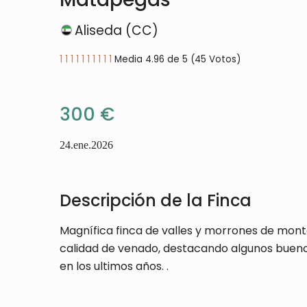
Aliseda (CC)
1
1
1
1
1
1
1
1
1
1
Media 4.96 de 5 (45 Votos)
300 €
24.ene.2026
Descripción de la Finca
Magnífica finca de valles y morrones de mon
calidad de venado, destacando algunos bueno
en los ultimos años. .