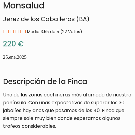
Monsalud
Jerez de los Caballeros (BA)
1
1
1
1
1
1
1
1
1
1
Media 3.55 de 5 (22 Votos)
220 €
25.ene.2025
Descripción de la Finca
Una de las zonas cochineras más afamada de nuestra
península. Con unas expectativas de superar los 30
jabalíes hay años que pasamos de los 40. Finca que
siempre sale muy bien donde esperamos algunos
trofeos considerables.