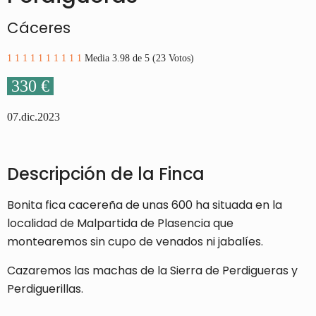
Cáceres
1
1
1
1
1
1
1
1
1
1
Media 3.98 de 5 (23 Votos)
330 €
07.dic.2023
Descripción de la Finca
Bonita fica cacereña de unas 600 ha situada en la
localidad de Malpartida de Plasencia que
montearemos sin cupo de venados ni jabalíes.
Cazaremos las machas de la Sierra de Perdigueras y
Perdiguerillas.