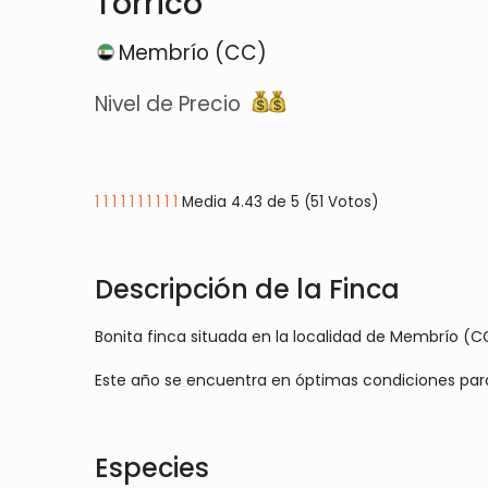
Torrico
Membrío (CC)
Nivel de Precio
1
1
1
1
1
1
1
1
1
1
Media 4.43 de 5 (51 Votos)
Descripción de la Finca
Bonita finca situada en la localidad de Membrío (
Este año se encuentra en óptimas condiciones para
Especies