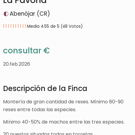
La Pavona
Abenójar (CR)
1
1
1
1
1
1
1
1
1
1
Media 4.55 de 5 (48 Votos)
consultar €
20.feb.2026
Descripción de la Finca
Montería de gran cantidad de reses. Mínimo 80-90
reses entre todas las especies.
Mínimo 40-50% de machos entre las tres especies.
20 puestos situados todos en torretas.