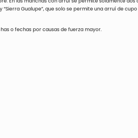
á libre. En las manchas con arruí se permite solamente d
y “Sierra Gualupe”, que solo se permite una arruí de cu
has o fechas por causas de fuerza mayor.