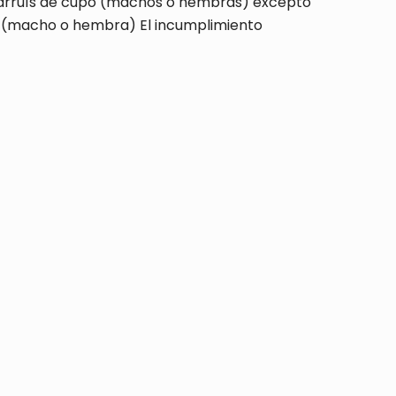
os arruís de cupo (machos o hembras) excepto
po (macho o hembra) El incumplimiento