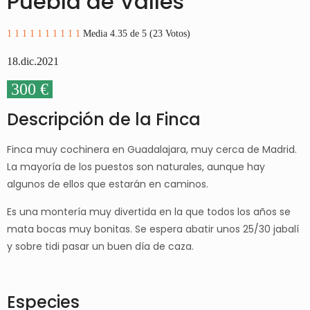
Puebla de Valles
1
1
1
1
1
1
1
1
1
1
Media 4.35 de 5 (23 Votos)
18.dic.2021
300 €
Descripción de la Finca
Finca muy cochinera en Guadalajara, muy cerca de Madrid.
La mayoría de los puestos son naturales, aunque hay
algunos de ellos que estarán en caminos.
Es una montería muy divertida en la que todos los años se
mata bocas muy bonitas. Se espera abatir unos 25/30 jabalí
y sobre tidi pasar un buen día de caza.
Especies