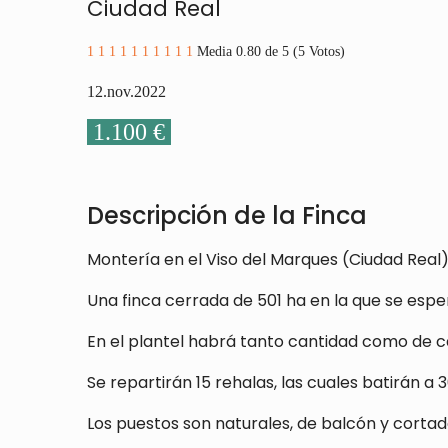
Ciudad Real
1
1
1
1
1
1
1
1
1
1
Media 0.80 de 5 (5 Votos)
12.nov.2022
1.100 €
Descripción de la Finca
Montería en el Viso del Marques (Ciudad Real)
Una finca cerrada de 501 ha en la que se espe
En el plantel habrá tanto cantidad como de c
Se repartirán 15 rehalas, las cuales batirán a
Los puestos son naturales, de balcón y cortad