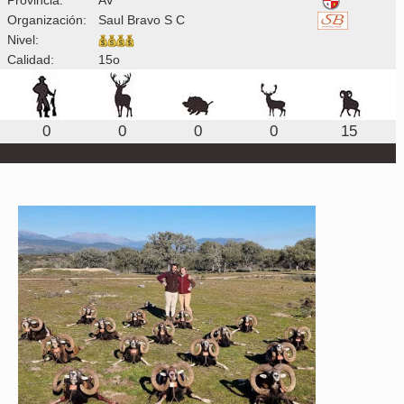
Organización:
Saul Bravo S C
Nivel:
Calidad:
15o
0
0
0
0
15