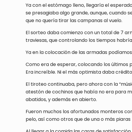
Ya con el estómago lleno, llegaría el esperado 
se presagiaba algo grande, aunque, cuando se 
que no quería tirar las campanas al vuelo.
El sorteo daba comienzo con un total de 7 ar
traviesas, que controlando los tiempos habría
Ya en la colocación de las armadas podíamos
Como era de esperar, colocando los últimos p
Era increíble. Ni el más optimista daba crédi
El tiroteo continuaba, pero ahora con la “músi
atestón de cochinos que había no era para men
abatidos, y además en abierto.
Fueron muchos los afortunados monteros con 
pelo, así como otros que de una o más piaras 
Al llegar a la comida las caras de satisfacci