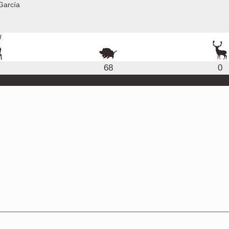
García
68
0