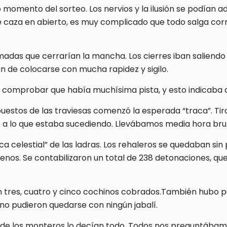
momento del sorteo. Los nervios y la ilusión se podían adi
caza en abierto, es muy complicado que todo salga corre
madas que cerrarían la mancha. Los cierres iban salien
n de colocarse con mucha rapidez y sigilo.
 comprobar que había muchísima pista, y esto indicaba q
uestos de las traviesas comenzó la esperada “traca”. Tir
to a lo que estaba sucediendo. Llevábamos media hora brut
ca celestial” de las ladras. Los rehaleros se quedaban sin
os. Se contabilizaron un total de 238 detonaciones, que 
tres, cuatro y cinco cochinos cobrados.También hubo pu
no pudieron quedarse con ningún jabalí.
ón de los monteros lo decían todo. Todos nos preguntábam