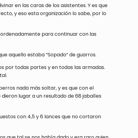
vinar en las caras de los asistentes. Y es que
cto, y eso esta organización lo sabe, por lo
do ordenadamente para continuar con las
ue aquello estaba “Sopado“ de guarros.
os por todas partes y en todas las armadas.
al.
 perros nada más soltar, y es que con el
dieron lugar a un resultado de 68 jabalíes
estos con 4,5 y 6 lances que no cortaron
os que tal se nos había dado y era raro quien