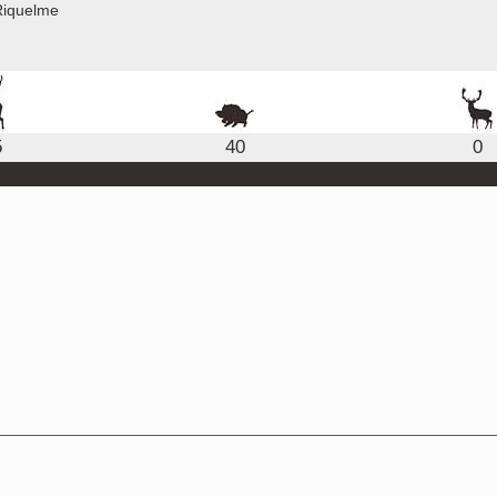
Riquelme
5
40
0