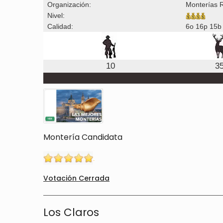
Organización:
Monterías 
Nivel:
Calidad:
6o 16p 15b
10
3
Montería Candidata
Votación Cerrada
Los Claros