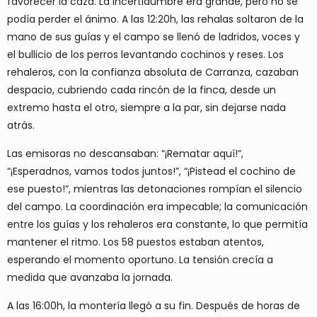
favorecer la caza. La incertidumbre era grande, pero no se
podía perder el ánimo. A las 12:20h, las rehalas soltaron de la
mano de sus guías y el campo se llenó de ladridos, voces y
el bullicio de los perros levantando cochinos y reses. Los
rehaleros, con la confianza absoluta de Carranza, cazaban
despacio, cubriendo cada rincón de la finca, desde un
extremo hasta el otro, siempre a la par, sin dejarse nada
atrás.
Las emisoras no descansaban: “¡Rematar aquí!”,
“¡Esperadnos, vamos todos juntos!”, “¡Pistead el cochino de
ese puesto!”, mientras las detonaciones rompían el silencio
del campo. La coordinación era impecable; la comunicación
entre los guías y los rehaleros era constante, lo que permitía
mantener el ritmo. Los 58 puestos estaban atentos,
esperando el momento oportuno. La tensión crecía a
medida que avanzaba la jornada.
A las 16:00h, la montería llegó a su fin. Después de horas de